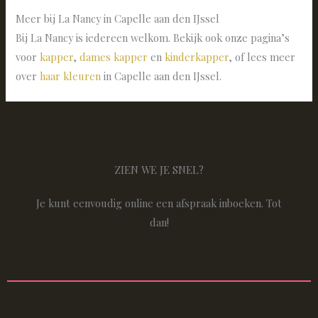
Meer bij La Nancy in Capelle aan den IJssel
Bij La Nancy is iedereen welkom. Bekijk ook onze pagina’s
voor
kapper
,
dames kapper
en
kinderkapper
, of lees meer
over
haar kleuren
in Capelle aan den IJssel.
ZIEN WE JE SNEL?
Je kunt eenvoudig online een afspraak inboeken. Tot
dan!