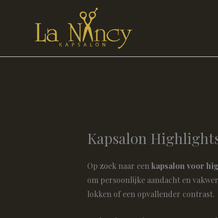
Ga
naar
de
inhoud
Kapsalon Highlights
Op zoek naar een
kapsalon voor hig
om persoonlijke aandacht en vakwerk.
lokken of een opvallender contrast.